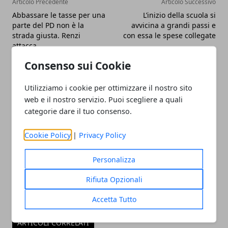
Articolo Precedente
Articolo Successivo
Abbassare le tasse per una
L’inizio della scuola si
parte del PD non è la
avvicina a grandi passi e
strada giusta. Renzi
con essa le spese collegate
attacca
Consenso sui Cookie
Utilizziamo i cookie per ottimizzare il nostro sito
web e il nostro servizio. Puoi scegliere a quali
categorie dare il tuo consenso.
Redazione
Cookie Policy
|
Privacy Policy
Personalizza
Rifiuta Opzionali
Accetta Tutto
ARTICOLI CORRELATI