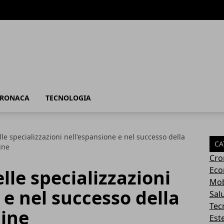
RONACA
TECNOLOGIA
le specializzazioni nell'espansione e nel successo della
CA
ine
Cro
Eco
lle specializzazioni
Mob
 e nel successo della
Sal
Tec
line
Este