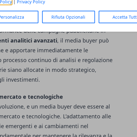
Policy
|
Privacy Policy
erformance e ottimizzazione
Personalizza
Rifiuta Opzionali
Accetta Tut
ve di un media buyer è la capacità di
ormance delle campagne pubblicitarie in
nti analitici avanzati
, il media buyer può
gne e apportare immediatamente le
o processo continuo di analisi e regolazione
arie siano allocate in modo strategico,
li investimenti.
mercato e tecnologiche
evoluzione, e un media buyer deve essere al
mercato e tecnologiche. L'adattamento alle
gie emergenti e ai cambiamenti nel
ndamentale per mantenere la rilevanza e la