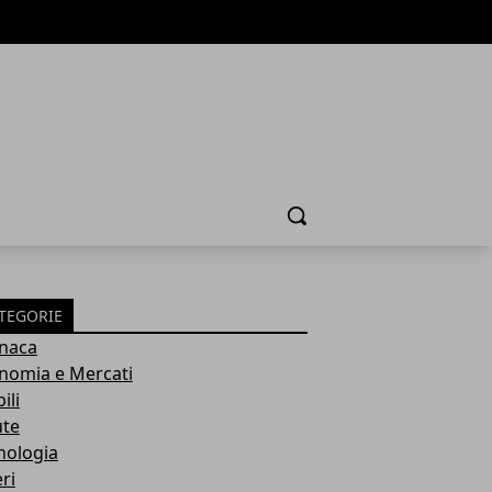
Cerca
TEGORIE
naca
nomia e Mercati
ili
ute
nologia
ri