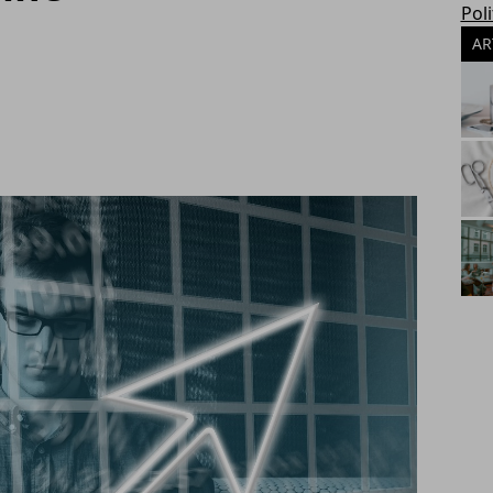
Poli
AR