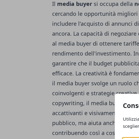
Il
media buyer
si occupa della
n
cercando le opportunità migliori
includere l'acquisto di annunci d
ancora. La capacità di negoziare c
al media buyer di ottenere tariff
rendimento dell'investimento. Inol
garantire che il budget pubblicita
efficace. La creatività è fondame
il media buyer svolge un ruolo ch
coinvolgenti e strategie creativ
copywriting, il media buyer cont
Cons
accattivanti e visivamente attrae
Utilizzi
pubblico, ma aiuta anche a disti
sceglie
contribuendo così a costruire un 