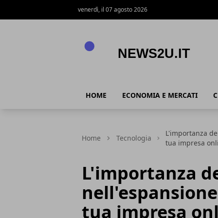
venerdì, il 07 agosto 2026
News2u.it
HOME
ECONOMIA E MERCATI
C
L'importanza del
Home
Tecnologia
tua impresa onl
L'importanza de
nell'espansione
tua impresa on