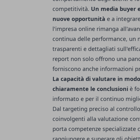
competitività.
Un media buyer e
nuove opportunità
e a integrare
l'impresa online rimanga all'avang
continua delle performance, un 
trasparenti e dettagliati sull'eff
report non solo offrono una pano
forniscono anche informazioni pr
La capacità di valutare in modo 
chiaramente le conclusioni
è fo
informato e per il continuo migl
Dal targeting preciso al controllo
coinvolgenti alla valutazione co
porta competenze specializzate c
raggiungere e superare gli obiett