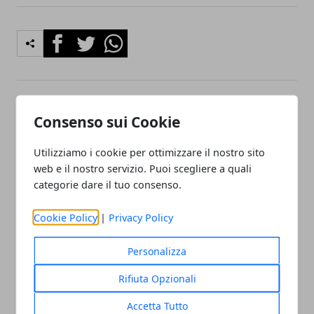
Facebook
Twitter
Whatsapp
Articolo Precedente
Articolo Successivo
Consenso sui Cookie
Come cambiare l’olio
Come scegliere il dentista?
motore in una moto
Soluzioni e consigli utili
Utilizziamo i cookie per ottimizzare il nostro sito
web e il nostro servizio. Puoi scegliere a quali
categorie dare il tuo consenso.
Cookie Policy
|
Privacy Policy
Personalizza
Redazione
Rifiuta Opzionali
Accetta Tutto