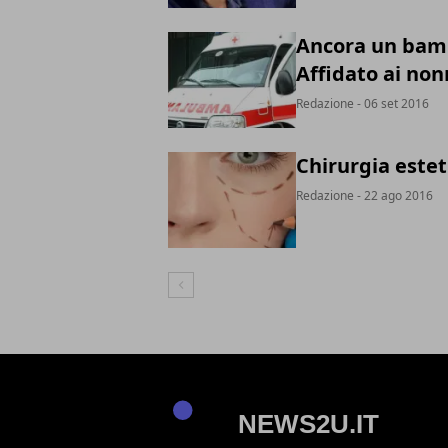
Ancora un bamb
Affidato ai non
Redazione
- 06 set 2016
Chirurgia esteti
Redazione
- 22 ago 2016
Articolo Precedente