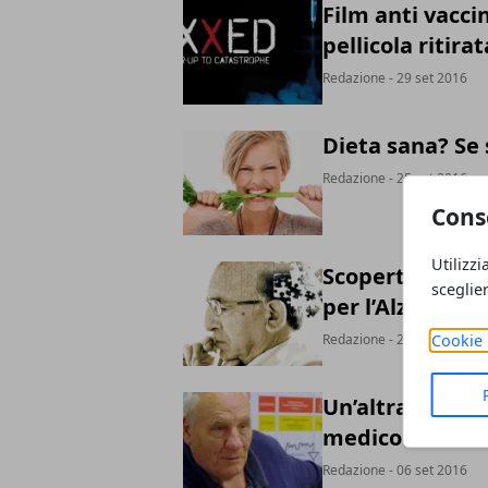
Film anti vacci
pellicola ritirat
Redazione
- 29 set 2016
Dieta sana? Se 
Redazione
- 25 set 2016
Cons
Utilizzi
Scoperto un nuo
sceglie
per l’Alzheimer
Cookie 
Redazione
- 23 set 2016
Un’altra vittima
medico tedesc
Redazione
- 06 set 2016