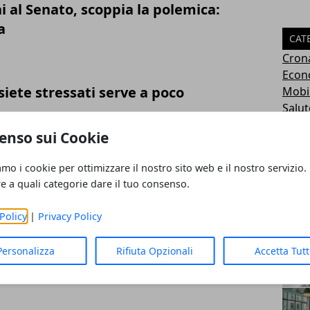
ni al Senato, scoppia la polemica:
a
CAT
Cron
Econ
siete stressati serve a poco
Mobil
Salut
Tecn
enso sui Cookie
Ester
Polit
amo i cookie per ottimizzare il nostro sito web e il nostro servizio.
vo anticorpo, c'è speranza di terapia
ART
re a quali categorie dare il tuo consenso.
Policy
|
Privacy Policy
Personalizza
Rifiuta Opzionali
Accetta Tut
 delle terapie alternative dell’ex
o Hamer