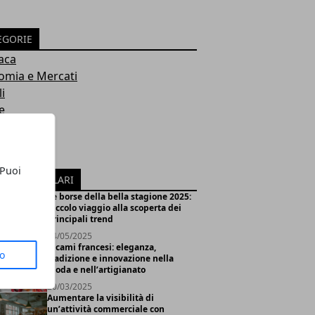
EGORIE
aca
omia e Mercati
i
e
ologia
i
ica
 Puoi
ICOLI POPOLARI
Le borse della bella stagione 2025:
piccolo viaggio alla scoperta dei
principali trend
14/05/2025
Ricami francesi: eleganza,
to
tradizione e innovazione nella
moda e nell’artigianato
20/03/2025
Aumentare la visibilità di
un’attività commerciale con