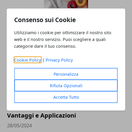
Ricami francesi: eleganza, tradizione e
Consenso sui Cookie
innovazione nella moda e
nell’artigianato
Utilizziamo i cookie per ottimizzare il nostro sito
web e il nostro servizio. Puoi scegliere a quali
20/03/2025
categorie dare il tuo consenso.
Cookie Policy
|
Privacy Policy
Personalizza
Rifiuta Opzionali
Accetta Tutto
La Sabbiatura a Modena: Processo,
Vantaggi e Applicazioni
28/05/2024