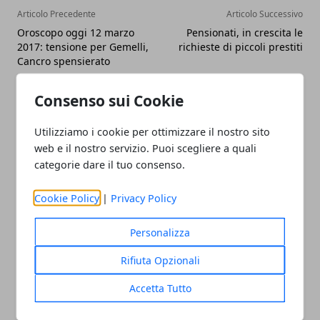
Articolo Precedente
Articolo Successivo
Oroscopo oggi 12 marzo
Pensionati, in crescita le
2017: tensione per Gemelli,
richieste di piccoli prestiti
Cancro spensierato
Consenso sui Cookie
Utilizziamo i cookie per ottimizzare il nostro sito
web e il nostro servizio. Puoi scegliere a quali
categorie dare il tuo consenso.
Redazione
Cookie Policy
|
Privacy Policy
Personalizza
Rifiuta Opzionali
Accetta Tutto
ARTICOLI CORRELATI