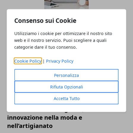
Le borse della bella stagione 2025:
Consenso sui Cookie
piccolo viaggio alla scoperta dei
Utilizziamo i cookie per ottimizzare il nostro sito
principali trend
web e il nostro servizio. Puoi scegliere a quali
14/05/2025
categorie dare il tuo consenso.
Cookie Policy
|
Privacy Policy
Personalizza
Rifiuta Opzionali
Accetta Tutto
Ricami francesi: eleganza, tradizione e
innovazione nella moda e
nell’artigianato