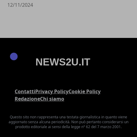
12/11/2024
Contatti
Privacy Policy
Cookie Policy
Redazione
Chi siamo
Questo sito non rappresenta una testata giornalistica in quanto viene
aggiornato senza alcuna periodicità. Non può pertanto considerarsi un
prodotto editoriale ai sensi della legge n° 62 del 7 marzo 2001.