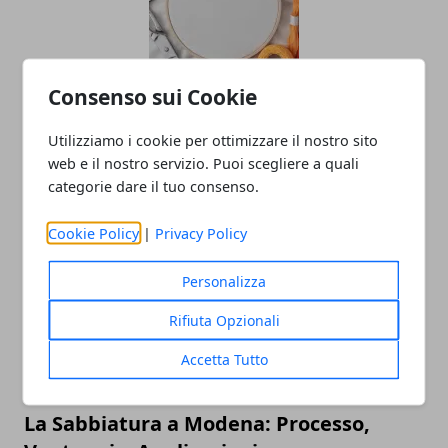
Consenso sui Cookie
Ricami francesi: eleganza, tradizione e
Utilizziamo i cookie per ottimizzare il nostro sito
innovazione nella moda e
web e il nostro servizio. Puoi scegliere a quali
nell’artigianato
categorie dare il tuo consenso.
20/03/2025
Cookie Policy
|
Privacy Policy
Personalizza
Rifiuta Opzionali
Accetta Tutto
La Sabbiatura a Modena: Processo,