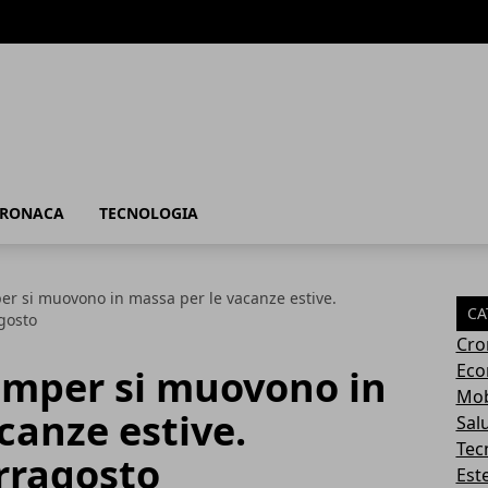
RONACA
TECNOLOGIA
er si muovono in massa per le vacanze estive.
CA
gosto
Cro
Eco
amper si muovono in
Mob
canze estive.
Sal
Tec
rragosto
Este