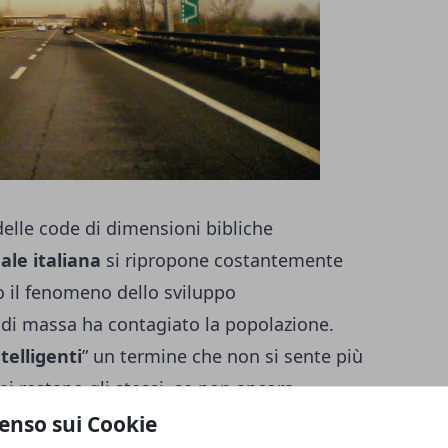
 delle code di dimensioni bibliche
ale italiana
si ripropone costantemente
 il fenomeno dello sviluppo
 di massa ha contagiato la popolazione.
telligenti
” un termine che non si sente più
 restano gli stessi, se non ancora
oni di Auto, moto e camper percorrono ogni
enso sui Cookie