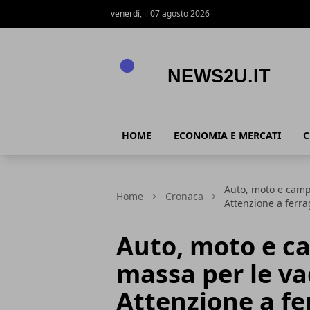
venerdì, il 07 agosto 2026
News2u.it
HOME
ECONOMIA E MERCATI
C
Auto, moto e camp
Home
Cronaca
Attenzione a ferra
Auto, moto e c
massa per le va
Attenzione a fe