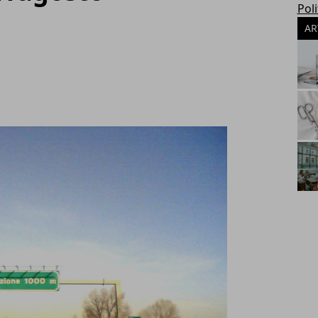
Poli
AR