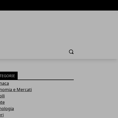
Cerca
TEGORIE
naca
nomia e Mercati
ili
ute
nologia
ri