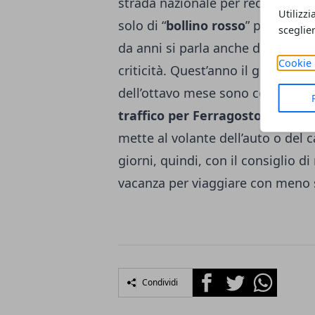
strada nazionale per recarsi nell
Utilizzi
solo di “
bollino rosso
” per indica
sceglie
da anni si parla anche di “bollino
Cookie 
criticità. Quest’anno il giorno da 
dell’ottavo mese sono considerati 
traffico per Ferragosto
, ovvero 
mette al volante dell’auto o del 
giorni, quindi, con il consiglio d
vacanza per viaggiare con meno s
Facebook
Twitter
Whatsapp
Condividi