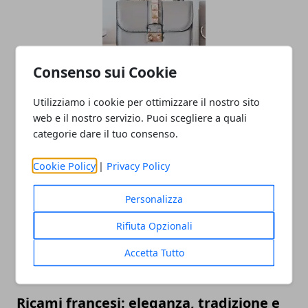
Consenso sui Cookie
Le borse della bella stagione 2025:
Utilizziamo i cookie per ottimizzare il nostro sito
piccolo viaggio alla scoperta dei
web e il nostro servizio. Puoi scegliere a quali
principali trend
categorie dare il tuo consenso.
14/05/2025
Cookie Policy
|
Privacy Policy
Personalizza
Rifiuta Opzionali
Accetta Tutto
Ricami francesi: eleganza, tradizione e